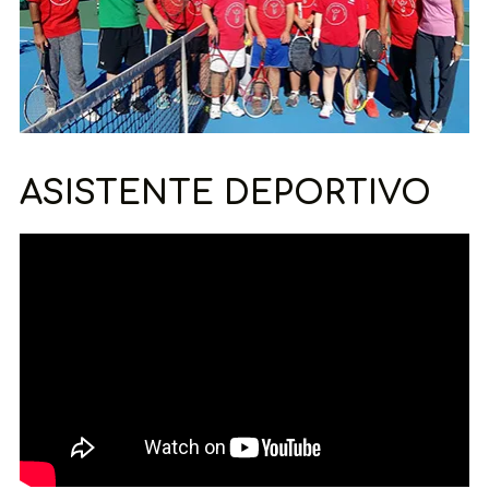
ASISTENTE DEPORTIVO