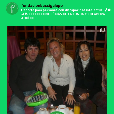
fundacionbaccigalupo
Deporte para personas con discapacidad intelectual 🏀⚽️
🏑🎾🏃🏽‍♀️🏃🏽‍♂️
CONOCÉ MÁS DE LA FUNDA Y COLABORÁ
AQUÍ 👇🏾